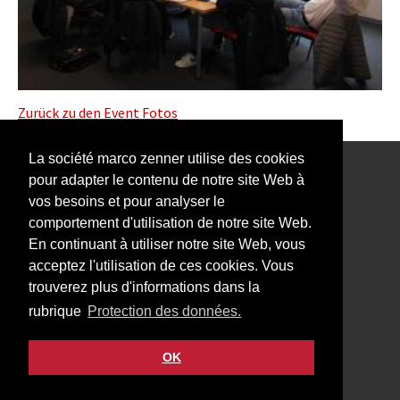
Zurück zu den Event Fotos
La société marco zenner utilise des cookies
pour adapter le contenu de notre site Web à
Notre Newsletter vous intéresse?
vos besoins et pour analyser le
comportement d'utilisation de notre site Web.
En continuant à utiliser notre site Web, vous
acceptez l'utilisation de ces cookies. Vous
trouverez plus d'informations dans la
Impressum
rubrique
Protection des données.
Protection des données
Contact
OK
Facebook