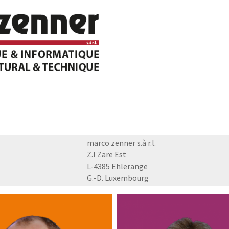
marco zenner s.à r.l.
Z.I Zare Est
L-4385 Ehlerange
G.-D. Luxembourg