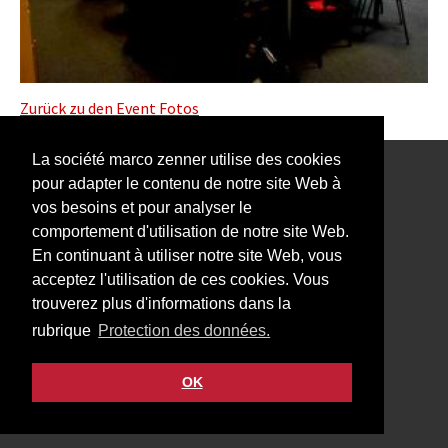
Zurück zu den Event Fotos
La société marco zenner utilise des cookies
pour adapter le contenu de notre site Web à
Notre Newsletter vous intéresse?
vos besoins et pour analyser le
comportement d'utilisation de notre site Web.
En continuant à utiliser notre site Web, vous
acceptez l'utilisation de ces cookies. Vous
trouverez plus d'informations dans la
Impressum
rubrique
Protection des données.
Protection des données
Contact
OK
Facebook