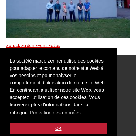
Zurück zu den Event Fotos
La société marco zenner utilise des cookies
pour adapter le contenu de notre site Web à
Notre Newsletter vous intéresse?
vos besoins et pour analyser le
comportement d'utilisation de notre site Web.
En continuant à utiliser notre site Web, vous
acceptez l'utilisation de ces cookies. Vous
trouverez plus d'informations dans la
Impressum
rubrique
Protection des données.
Protection des données
Contact
OK