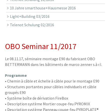
10 Jahre smarthouse+Hausmesse 2016
Light+Building 03/2016
Telenot Schulung 02/2016
OBO Seminar 11/2017
Le 08.11.17, séminaire montage E90 du fabricant OBO
BETTERMANN dans les bâtiments de marco zenner s.à r.l.
Programme
• Chemin à câble et échelle à câble pour le montage E90
• Structures portantes pour câbles individuels et câble
groupés E90
• Système boîte de dérivation FireBox
• Description système Mortier coupe-feu PYROMIX
• Description système Panneau coupe-feu PYROPLATE®