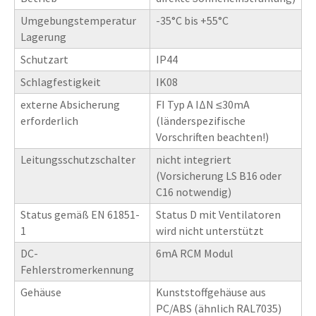
Umgebungstemperatur
-35°C bis +55°C
Lagerung
Schutzart
IP44
Schlagfestigkeit
IK08
externe Absicherung
FI Typ A IΔN ≤30mA
erforderlich
(länderspezifische
Vorschriften beachten!)
Leitungsschutzschalter
nicht integriert
(Vorsicherung LS B16 oder
C16 notwendig)
Status gemäß EN 61851-
Status D mit Ventilatoren
1
wird nicht unterstützt
DC-
6mA RCM Modul
Fehlerstromerkennung
Gehäuse
Kunststoffgehäuse aus
PC/ABS (ähnlich RAL7035)