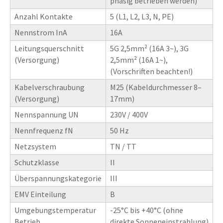
phasig betrieben werden)
Anzahl Kontakte
5 (L1, L2, L3, N, PE)
Nennstrom InA
16A
Leitungsquerschnitt
5G 2,5mm² (16A 3~), 3G
(Versorgung)
2,5mm² (16A 1~),
(Vorschriften beachten!)
Kabelverschraubung
M25 (Kabeldurchmesser 8–
(Versorgung)
17mm)
Nennspannung UN
230V / 400V
Nennfrequenz fN
50 Hz
Netzsystem
TN / TT
Schutzklasse
II
Überspannungskategorie
III
EMV Einteilung
B
Umgebungstemperatur
-25°C bis +40°C (ohne
Betrieb
direkte Sonneneinstrahlung)