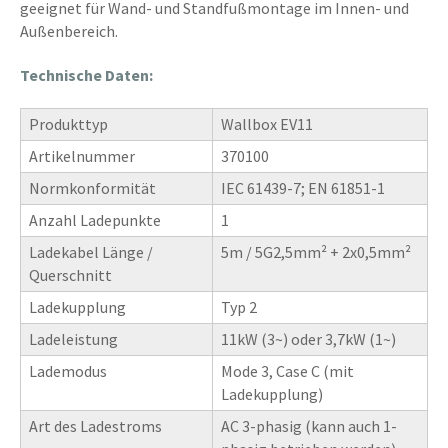
geeignet für Wand- und Standfußmontage im Innen- und
Außenbereich.
Technische Daten:
Produkttyp
Wallbox EV11
Artikelnummer
370100
Normkonformität
IEC 61439-7; EN 61851-1
Anzahl Ladepunkte
1
Ladekabel Länge /
5m / 5G2,5mm² + 2x0,5mm²
Querschnitt
Ladekupplung
Typ 2
Ladeleistung
11kW (3~) oder 3,7kW (1~)
Lademodus
Mode 3, Case C (mit
Ladekupplung)
Art des Ladestroms
AC 3-phasig (kann auch 1-