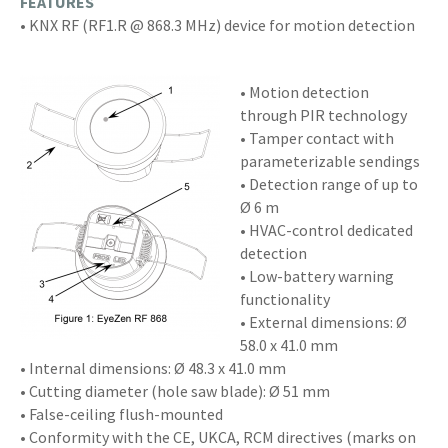
FEATURES
• KNX RF (RF1.R @ 868.3 MHz) device for motion detection
• Motion detection
through PIR technology
• Tamper contact with
parameterizable sendings
• Detection range of up to
Ø 6 m
• HVAC-control dedicated
detection
• Low-battery warning
functionality
• External dimensions: Ø
58.0 x 41.0 mm
• Internal dimensions: Ø 48.3 x 41.0 mm
• Cutting diameter (hole saw blade): Ø 51 mm
• False-ceiling flush-mounted
• Conformity with the CE, UKCA, RCM directives (marks on