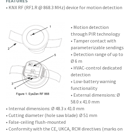
FEATURES
• KNX RF (RF1.R @ 868.3 MHz) device for motion detection
• Motion detection
through PIR technology
• Tamper contact with
parameterizable sendings
• Detection range of up to
Ø 6 m
• HVAC-control dedicated
detection
• Low-battery warning
functionality
• External dimensions: Ø
58.0 x 41.0 mm
• Internal dimensions: Ø 48.3 x 41.0 mm
• Cutting diameter (hole saw blade): Ø 51 mm
• False-ceiling flush-mounted
• Conformity with the CE, UKCA, RCM directives (marks on