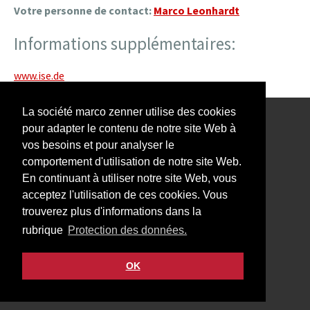
Votre personne de contact:
Marco Leonhardt
Informations supplémentaires:
www.ise.de
La société marco zenner utilise des cookies
pour adapter le contenu de notre site Web à
Notre Newsletter vous intéresse?
vos besoins et pour analyser le
comportement d'utilisation de notre site Web.
En continuant à utiliser notre site Web, vous
acceptez l'utilisation de ces cookies. Vous
trouverez plus d'informations dans la
Impressum
rubrique
Protection des données.
Protection des données
Contact
OK
Facebook