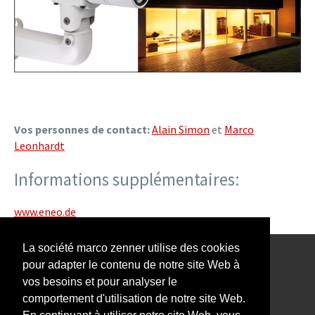
Vos personnes de contact:
Alain Simon
et
Marco
Leonhardt
Informations supplémentaires:
www.eneo.de
La société marco zenner utilise des cookies
pour adapter le contenu de notre site Web à
Notre Newsletter vous intéresse?
vos besoins et pour analyser le
comportement d'utilisation de notre site Web.