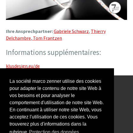
Ihre Ansprechpartner:
Gabriele Schwarz
,
Thierry
Delchambre
,
Tom Frantzen
Informations supplémentaires:
klusdesign.eu/de
La société marco zenner utilise des cookies
pour adapter le contenu de notre site Web à
Notre Newsletter vous intéresse?
vos besoins et pour analyser le
comportement d'utilisation de notre site Web.
En continuant à utiliser notre site Web, vous
acceptez l'utilisation de ces cookies. Vous
trouverez plus d'informations dans la
Impressum
rubrique
Protection des données.