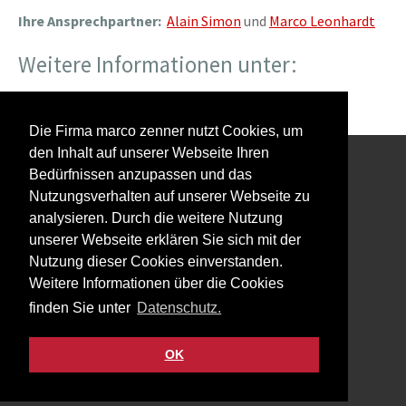
Ihre Ansprechpartner:
Alain Simon
und
Marco Leonhardt
Weitere Informationen unter:
www.gira.de/
Die Firma marco zenner nutzt Cookies, um
den Inhalt auf unserer Webseite Ihren
Bedürfnissen anzupassen und das
Interessiert an unserem Newsletter?
Nutzungsverhalten auf unserer Webseite zu
analysieren. Durch die weitere Nutzung
unserer Webseite erklären Sie sich mit der
Nutzung dieser Cookies einverstanden.
Weitere Informationen über die Cookies
Impressum
finden Sie unter
Datenschutz.
Datenschutz
Kontakt
OK
Facebook