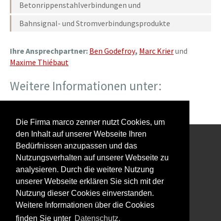
Betonrippenstahlverbindungen und
Bahnsignal- und Stromverbindungsprodukte
Ihre Ansprechpartner:
Ben Godefroy
,
Marc Krier
und
Maxime Thiébaut
Weitere Informationen unter:
www.erico.com
Die Firma marco zenner nutzt Cookies, um
den Inhalt auf unserer Webseite Ihren
Bedürfnissen anzupassen und das
Interessiert an unserem Newsletter?
Nutzungsverhalten auf unserer Webseite zu
analysieren. Durch die weitere Nutzung
unserer Webseite erklären Sie sich mit der
Nutzung dieser Cookies einverstanden.
Weitere Informationen über die Cookies
Impressum
finden Sie unter
Datenschutz.