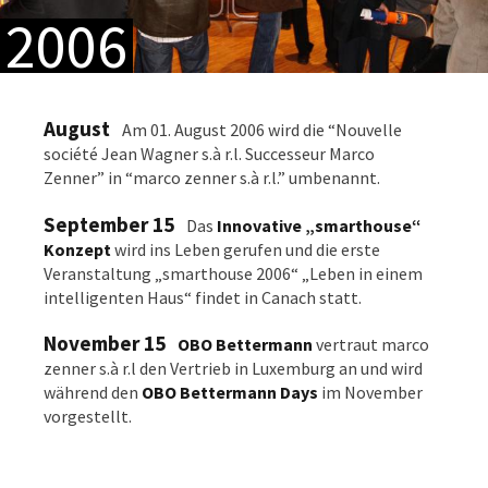
2006
August
Am 01. August 2006 wird die “Nouvelle
société Jean Wagner s.à r.l. Successeur Marco
Zenner” in “marco zenner s.à r.l.” umbenannt.
September 15
Das
Innovative „smarthouse“
Konzept
wird ins Leben gerufen und die erste
Veranstaltung „smarthouse 2006“ „Leben in einem
intelligenten Haus“ findet in Canach statt.
November 15
OBO Bettermann
vertraut marco
zenner s.à r.l den Vertrieb in Luxemburg an und wird
während den
OBO Bettermann Days
im November
vorgestellt.