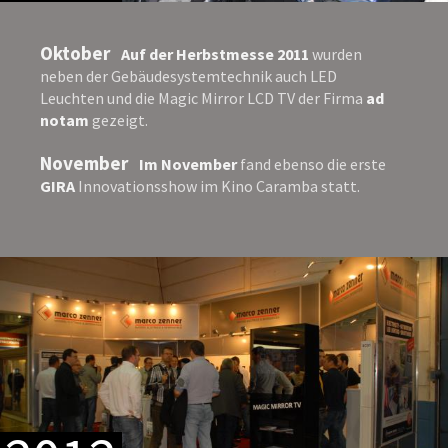
Oktober
Auf der Herbstmesse 2011
wurden
neben der Gebäudesystemtechnik auch LED
Leuchten und die Magic Mirror LCD TV der Firma
ad
notam
gezeigt.
November
Im November
fand ebenso die erste
GIRA
Innovationsshow im Kino Caramba statt.