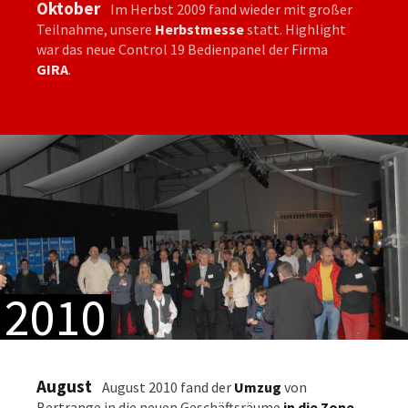
Oktober
Im Herbst 2009 fand wieder mit großer
Teilnahme, unsere
Herbstmesse
statt. Highlight
war das neue Control 19 Bedienpanel der Firma
GIRA
.
2010
August
August 2010 fand der
Umzug
von
Bertrange in die neuen Geschäftsräume
in die Zone