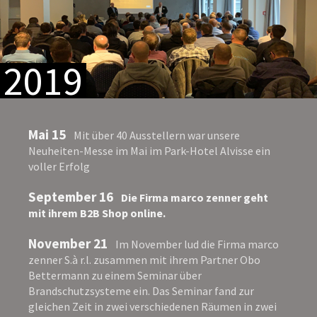
2019
Mai 15
Mit über 40 Ausstellern war unsere
Neuheiten-Messe im Mai im Park-Hotel Alvisse ein
voller Erfolg
September 16
Die Firma marco zenner geht
mit ihrem B2B Shop online.
November 21
Im November lud die Firma marco
zenner S.à r.l. zusammen mit ihrem Partner Obo
Bettermann zu einem Seminar über
Brandschutzsysteme ein. Das Seminar fand zur
gleichen Zeit in zwei verschiedenen Räumen in zwei