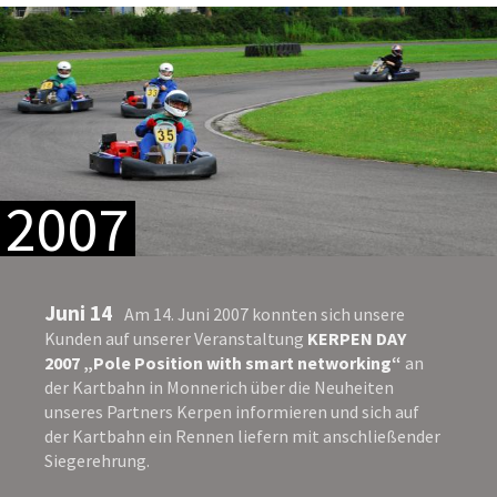
2007
Juni 14
Am 14. Juni 2007 konnten sich unsere
Kunden auf unserer Veranstaltung
KERPEN DAY
2007 „Pole Position with smart networking“
an
der Kartbahn in Monnerich über die Neuheiten
unseres Partners Kerpen informieren und sich auf
der Kartbahn ein Rennen liefern mit anschließender
Siegerehrung.