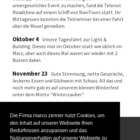
unvergessliches Event zu machen, fand die Telenot
Roadshow auf einem Schiff von NaviTours statt. Ihr
Mittagessen konnten die Teilnehmer bei einer Fahrt
über die Mosel genießen.
Oktober 4
Unsere Tagesfahrt zur Light &
Building. Dieses mal im Oktober statt wie üblich im
März, aber auch dieses Mal waren wir wieder mit 2
Bussen dabei.
November 23
Gute Stimmung, nette Gespräche,
leckeres Essen und Glühwein mit Schuss. All das und
noch mehr gab es auf unserem kleinen Winterfest
unter dem Motto "Winterzauber"
Die Firma marco zenner nutzt Cookies, um
den Inhalt auf unserer Webseite Ihren
Bedürfnissen anzupassen und das
Interessiert an unserem Newsletter?
Nutzungsverhalten auf unserer Webseite zu