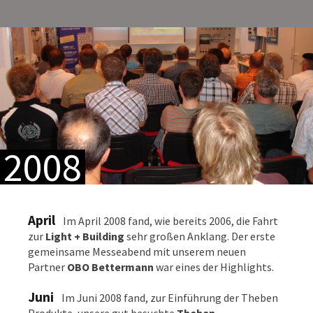
2008
April
Im April 2008 fand, wie bereits 2006, die Fahrt
zur
Light + Building
sehr großen Anklang. Der erste
gemeinsame Messeabend mit unserem neuen
Partner
OBO Bettermann
war eines der Highlights.
Juni
Im Juni 2008 fand, zur Einführung der Theben
Produkte, unsere gut besuchte
Theben