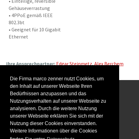
• Einteilige, reversible
Gehäuseverrastung
• 4PPoE gemäß IEEE
802.3bt
• Geeignet für 10 Gigabit
Ethernet
Ihre Ansprechpartner:
Edgar Steinmetz
,
Alex Berchem
Die Firma marco zenner nutzt Cookies, um
den Inhalt auf unserer Webseite Ihren
Bedürfnissen anzupassen und das
Interessiert an unserem Newsletter?
Nutzungsverhalten auf unserer Webseite zu
analysieren. Durch die weitere Nutzung
unserer Webseite erklären Sie sich mit der
Nutzung dieser Cookies einverstanden.
Weitere Informationen über die Cookies
Impressum