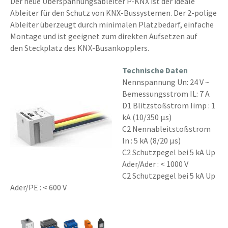
Der neue Überspannungsableiter P-KNX ist der ideale
Ableiter für den Schutz von KNX-Bussystemen. Der 2-polige
Ableiter überzeugt durch minimalen Platzbedarf, einfache
Montage und ist geeignet zum direkten Aufsetzen auf
den Steckplatz des KNX-Busankopplers.
Technische Daten
Nennspannung Un: 24 V ~
Bemessungsstrom IL: 7 A
D1 Blitzstoßstrom Iimp : 1
kA (10/350 µs)
C2 Nennableitstoßstrom
In : 5 kA (8/20 µs)
C2 Schutzpegel bei 5 kA Up
Ader/Ader : < 1000 V
C2 Schutzpegel bei 5 kA Up
Ader/PE : < 600 V