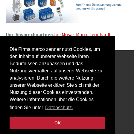
Ihre Ansprechpartner:
Joe Mosar,
Marco Leonhardt
Die Firma marco zenner nutzt Cookies, um
den Inhalt auf unserer Webseite Ihren
Bedürfnissen anzupassen und das
Interessiert an unserem Newsletter?
Nutzungsverhalten auf unserer Webseite zu
analysieren. Durch die weitere Nutzung
unserer Webseite erklären Sie sich mit der
Nutzung dieser Cookies einverstanden.
Weitere Informationen über die Cookies
Impressum
finden Sie unter
Datenschutz.
Datenschutz
Kontakt
OK
Facebook