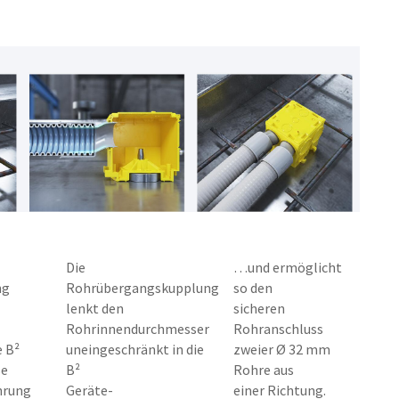
Die
…und ermöglicht
ng
Rohrübergangskupplung
so den
lenkt den
sicheren
Rohrinnendurchmesser
Rohranschluss
e B²
uneingeschränkt in die
zweier Ø 32 mm
se
B²
Rohre aus
hrung
Geräte-
einer Richtung.