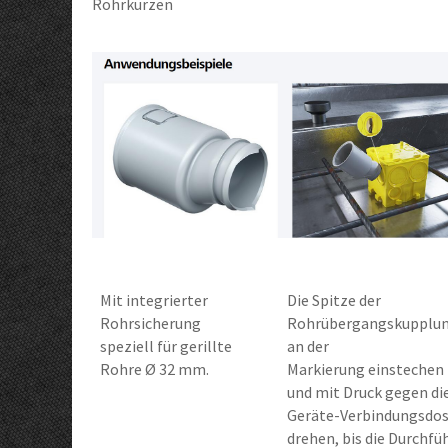
Rohrkürzen
Mit integrierter
Die Spitze der
Rohrsicherung
Rohrübergangskupplu
speziell für gerillte
an der
Rohre Ø 32 mm.
Markierung einstechen
und mit Druck gegen di
Geräte-Verbindungsdo
drehen, bis die Durchfü