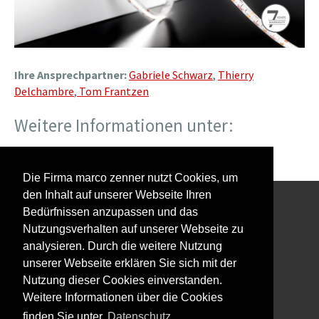
Ihre Ansprechpartner:
Gabriele Schwarz
,
Thierry
Delchambre
,
Tom Frantzen
Weitere Informationen unter:
klusdesign.eu/de
Die Firma marco zenner nutzt Cookies, um
den Inhalt auf unserer Webseite Ihren
Bedürfnissen anzupassen und das
Interessiert an unserem Newsletter?
Nutzungsverhalten auf unserer Webseite zu
analysieren. Durch die weitere Nutzung
unserer Webseite erklären Sie sich mit der
Nutzung dieser Cookies einverstanden.
Weitere Informationen über die Cookies
Impressum
finden Sie unter
Datenschutz.