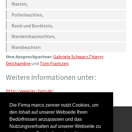
Masten,
Pollerleuchten,
Rand-und Bordstein,
Wandeinbauleuchten,
Wandleuchten
Ihre Ansprechpartner:
Gabriele Schwarz,
Thierry
Delchambre
und
Tom Frantzen
Weitere Informationen unter:
http://www.lec-lyon.de/
Die Firma marco zenner nutzt Cookies, um
den Inhalt auf unserer Webseite Ihren
Bedürfnissen anzupassen und das
Interessiert an unserem Newsletter?
Nutzungsverhalten auf unserer Webseite zu