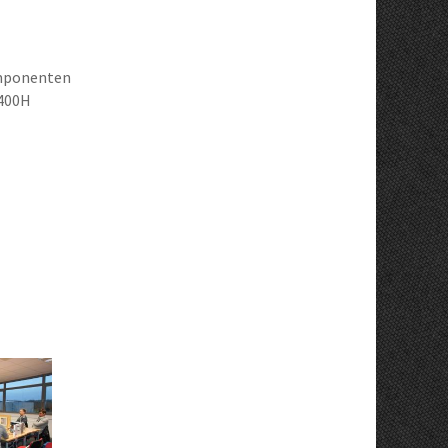
omponenten
8400H